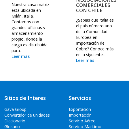
Nuestra casa matriz
COMERCIALES
CON CHILE
está ubicada en
Milán, Italia.
¿Sabias que Italia es
Contamos con
el país número uno
grandes oficinas y
de la Comunidad
almacenamiento
Europea en
propio, donde la
Importación de
carga es distribuida
Cobre? Conoce más
para...
en la siguiente...
Leer más
Leer más
Sitios de Interes
Servicios
Gava Group
Exportación
Convertidor de unidades
Importación
Diccionario
Servicio Aéreo
Glosario
Servicio Marítimo