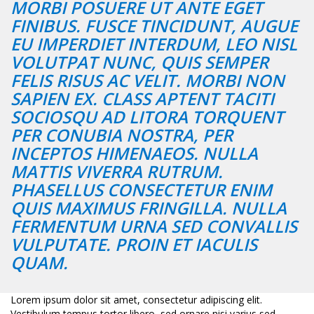
MORBI POSUERE UT ANTE EGET
FINIBUS. FUSCE TINCIDUNT, AUGUE
EU IMPERDIET INTERDUM, LEO NISL
VOLUTPAT NUNC, QUIS SEMPER
FELIS RISUS AC VELIT. MORBI NON
SAPIEN EX. CLASS APTENT TACITI
SOCIOSQU AD LITORA TORQUENT
PER CONUBIA NOSTRA, PER
INCEPTOS HIMENAEOS. NULLA
MATTIS VIVERRA RUTRUM.
PHASELLUS CONSECTETUR ENIM
QUIS MAXIMUS FRINGILLA. NULLA
FERMENTUM URNA SED CONVALLIS
VULPUTATE. PROIN ET IACULIS
QUAM.
Lorem ipsum dolor sit amet, consectetur adipiscing elit.
Vestibulum tempus tortor libero, sed ornare nisi varius sed.