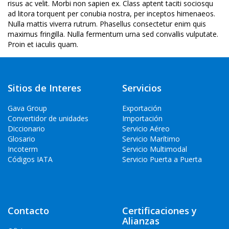
risus ac velit. Morbi non sapien ex. Class aptent taciti sociosqu
ad litora torquent per conubia nostra, per inceptos himenaeos.
Nulla mattis viverra rutrum. Phasellus consectetur enim quis
maximus fringilla. Nulla fermentum urna sed convallis vulputate.
Proin et iaculis quam.
Sitios de Interes
Servicios
Gava Group
Exportación
Convertidor de unidades
Importación
Diccionario
Servicio Aéreo
Glosario
Servicio Marítimo
Incoterm
Servicio Multimodal
Códigos IATA
Servicio Puerta a Puerta
Contacto
Certificaciones y
Alianzas