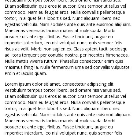
Etiam sollicitudin quis eros id auctor. Cras tempor ut tellus vel
commodo. Nam eu feugiat eros. Nulla convallis pellentesque
tortor, in aliquet felis lobortis sed. Nunc aliquam libero nec
egestas vehicula. Nam sodales ante quis ante euismod aliquam.
Maecenas venenatis lacinia mauris at malesuada. Morbi
posuere ut ante eget finibus. Fusce tincidunt, augue eu
imperdiet interdum, leo nisl volutpat nunc, quis semper felis
risus ac velit. Morbi non sapien ex. Class aptent taciti sociosqu
ad litora torquent per conubia nostra, per inceptos himenaeos.
Nulla mattis viverra rutrum. Phasellus consectetur enim quis
maximus fringilla. Nulla fermentum urna sed convallis vulputate.
Proin et iaculis quam.
Lorem ipsum dolor sit amet, consectetur adipiscing elit.
Vestibulum tempus tortor libero, sed ornare nisi varius sed.
Etiam sollicitudin quis eros id auctor. Cras tempor ut tellus vel
commodo. Nam eu feugiat eros. Nulla convallis pellentesque
tortor, in aliquet felis lobortis sed. Nunc aliquam libero nec
egestas vehicula. Nam sodales ante quis ante euismod aliquam.
Maecenas venenatis lacinia mauris at malesuada. Morbi
posuere ut ante eget finibus. Fusce tincidunt, augue eu
imperdiet interdum, leo nisl volutpat nunc, quis semper felis