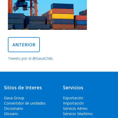
ANTERIOR
Tweets por el @GavaChile.
Sitios de Interes
Servicios
Gava Group
Exportación
Convertidor de unidades
Importación
Diccionario
Servicio Aéreo
Glosario
Servicio Marítimo