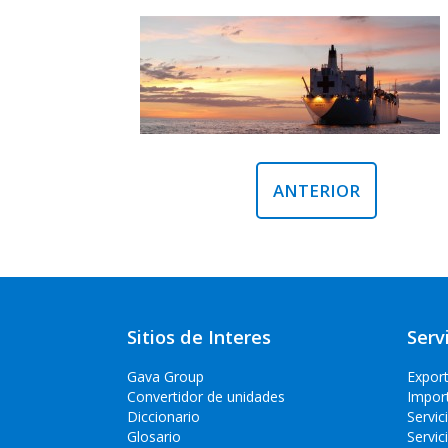
ANTERIOR
Sitios de Interes
Serv
Gava Group
Expor
Convertidor de unidades
Impor
Diccionario
Servic
Glosario
Servic