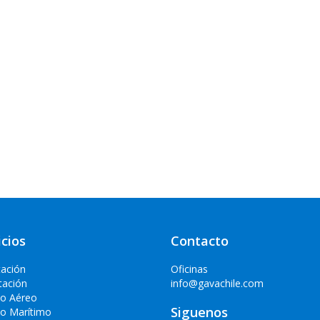
icios
Contacto
tación
Oficinas
tación
info@gavachile.com
io Aéreo
Siguenos
io Marítimo