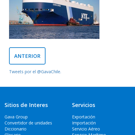
ANTERIOR
Tweets por el @GavaChile.
Sitios de Interes
Servicios
Gava Group
Exportación
Convertidor de unidades
Importación
Diccionario
Servicio Aéreo
Glosario
Servicio Marítimo