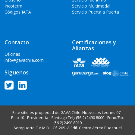
Incoterm
Servicio Multimodal
Códigos IATA
Servicio Puerta a Puerta
Contacto
Certificaciones y
Alianzas
Oficinas
info@gavachile.com
Siguenos
Este sitio es propiedad de GAVA Chile. Nueva Los Leones 07 -
Piso 10 - Providencia - Santiago Tel,: (56-2) 2490 8000 - Fono/Fax
(56-2) 2490 8010
Aeropuerto C.A.M.B. - Of. 209- A Edif. Centro Aéreo Pudahuel