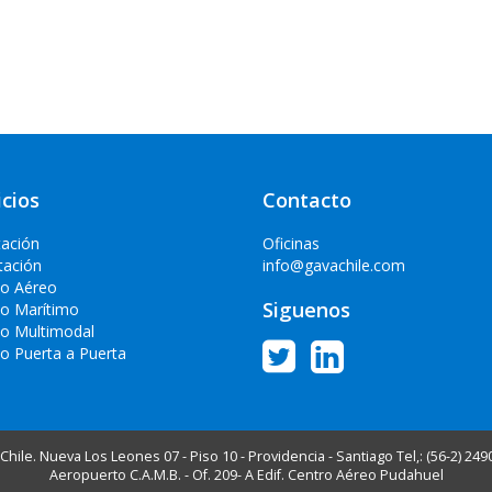
icios
Contacto
tación
Oficinas
tación
info@gavachile.com
io Aéreo
Siguenos
io Marítimo
io Multimodal
io Puerta a Puerta
hile. Nueva Los Leones 07 - Piso 10 - Providencia - Santiago Tel,: (56-2) 249
Aeropuerto C.A.M.B. - Of. 209- A Edif. Centro Aéreo Pudahuel